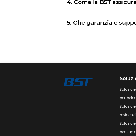
4. Come la BST assicura 
5. Che garanzia e suppo
Soluzi
Soluzion
per balc
Soluzion
residenzi
Soluzion
backup 