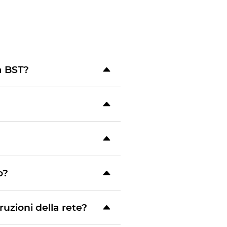
a BST?
o?
ruzioni della rete?