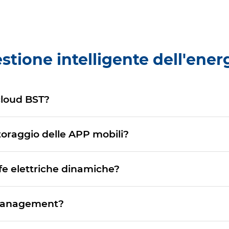
stione intelligente dell'ener
 cloud BST?
toraggio delle APP mobili?
ffe elettriche dinamiche?
y Management?