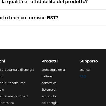
la qualità e l'affidabilità del prodotto?
rto tecnico fornisce BST?
oni
Prodotti
Supporto
e di accumulo di energia
Stoccaggio della
Scarica
oni
batteria
FAQ
e di autoconsumo
domestica
ale
Sistema di
e di alimentazione di
accumulo
domestica
dell'energia